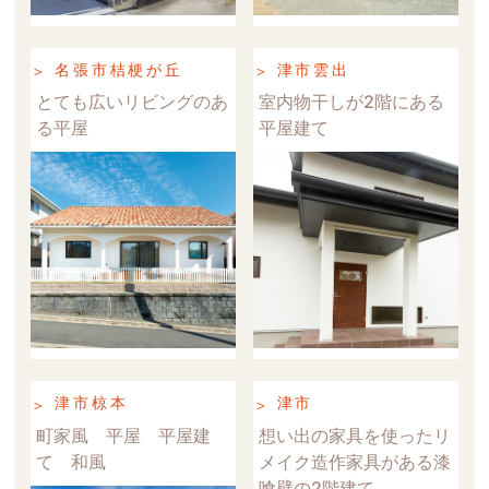
名張市桔梗が丘
津市雲出
とても広いリビングのあ
室内物干しが2階にある
る平屋
平屋建て
津市椋本
津市
町家風 平屋 平屋建
想い出の家具を使ったリ
て 和風
メイク造作家具がある漆
喰壁の2階建て