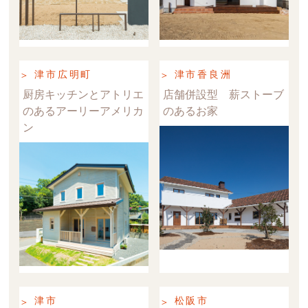
津市広明町
津市香良洲
厨房キッチンとアトリエ
店舗併設型 薪ストーブ
のあるアーリーアメリカ
のあるお家
ン
津市
松阪市