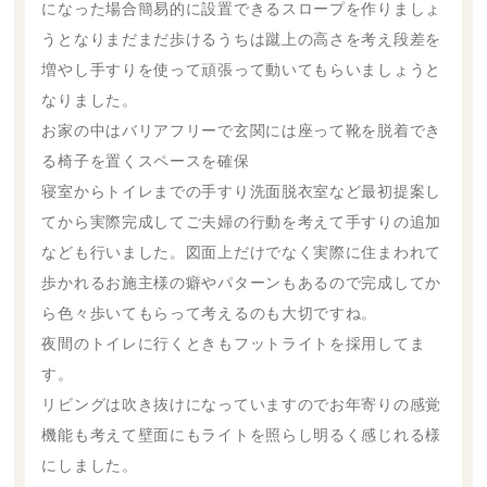
になった場合簡易的に設置できるスロープを作りましょ
うとなりまだまだ歩けるうちは蹴上の高さを考え段差を
増やし手すりを使って頑張って動いてもらいましょうと
なりました。
お家の中はバリアフリーで玄関には座って靴を脱着でき
る椅子を置くスペースを確保
寝室からトイレまでの手すり洗面脱衣室など最初提案し
てから実際完成してご夫婦の行動を考えて手すりの追加
なども行いました。図面上だけでなく実際に住まわれて
歩かれるお施主様の癖やパターンもあるので完成してか
ら色々歩いてもらって考えるのも大切ですね。
夜間のトイレに行くときもフットライトを採用してま
す。
リビングは吹き抜けになっていますのでお年寄りの感覚
機能も考えて壁面にもライトを照らし明るく感じれる様
にしました。