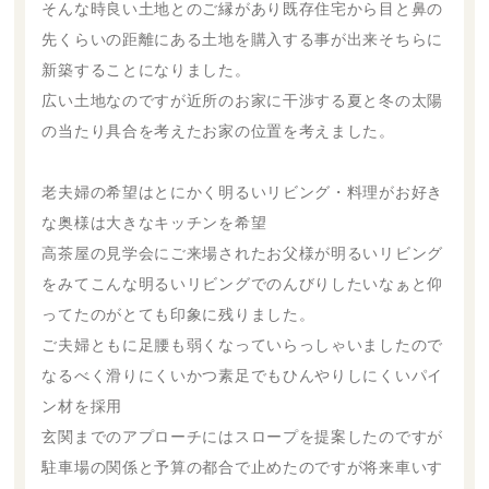
そんな時良い土地とのご縁があり既存住宅から目と鼻の
先くらいの距離にある土地を購入する事が出来そちらに
新築することになりました。
広い土地なのですが近所のお家に干渉する夏と冬の太陽
の当たり具合を考えたお家の位置を考えました。
老夫婦の希望はとにかく明るいリビング・料理がお好き
な奥様は大きなキッチンを希望
高茶屋の見学会にご来場されたお父様が明るいリビング
をみてこんな明るいリビングでのんびりしたいなぁと仰
ってたのがとても印象に残りました。
ご夫婦ともに足腰も弱くなっていらっしゃいましたので
なるべく滑りにくいかつ素足でもひんやりしにくいパイ
ン材を採用
玄関までのアプローチにはスロープを提案したのですが
駐車場の関係と予算の都合で止めたのですが将来車いす