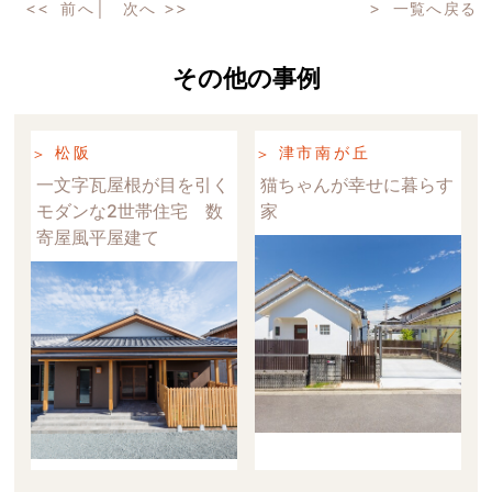
前へ
│
次へ
一覧へ戻る
その他の事例
松阪
津市南が丘
一文字瓦屋根が目を引く
猫ちゃんが幸せに暮らす
モダンな2世帯住宅 数
家
寄屋風平屋建て