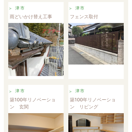
津市
津市
雨どいかけ替え工事
フェンス取付
津市
津市
築100年リノベーショ
築100年リノベーショ
ン 玄関
ン リビング