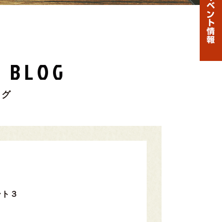
 BLOG
ログ
ート３