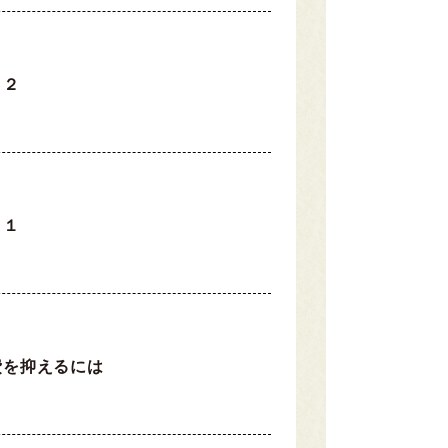
ト２
ト１
費を抑えるには