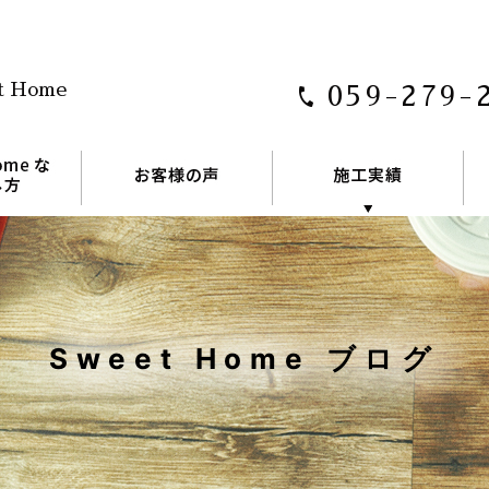
t Home
059-279-
Sweet Home ブログ