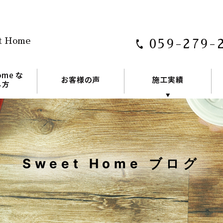
t Home
059-279-
Sweet Home ブログ