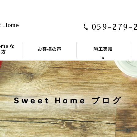
t Home
059-279-
Sweet Home ブログ